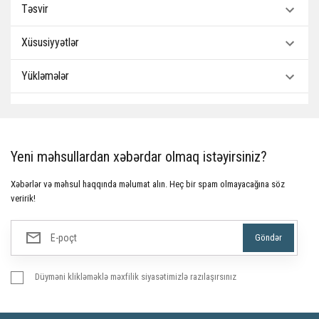
Təsvir
Xüsusiyyətlər
Yükləmələr
Yeni məhsullardan xəbərdar olmaq istəyirsiniz?
Xəbərlər və məhsul haqqında məlumat alın. Heç bir spam olmayacağına söz
veririk!
Düyməni klikləməklə məxfilik siyasətimizlə razılaşırsınız