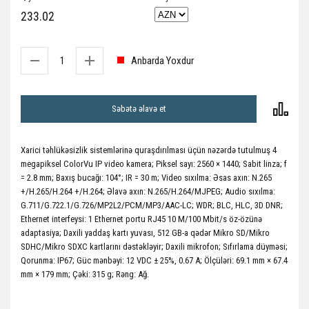
233.02
Anbarda Yoxdur
Səbətə əlavə et
Xarici təhlükəsizlik sistemlərinə quraşdırılması üçün nəzərdə tutulmuş 4
megapiksel ColorVu IP video kamera; Piksel sayı: 2560 × 1440; Sabit linza; f
= 2.8 mm; Baxış bucağı: 104°; IR = 30 m; Video sıxılma: Əsas axın: N.265
+/H.265/H.264 +/H.264; Əlavə axın: N.265/H.264/MJPEG; Audio sıxılma:
G.711/G.722.1/G.726/MP2L2/PCM/MP3/AAC-LC; WDR; BLC, HLC, 3D DNR;
Ethernet interfeysi: 1 Ethernet portu RJ45 10 M/100 Mbit/s öz-özünə
adaptasiya; Daxili yaddaş kartı yuvası, 512 GB-a qədər Mikro SD/Mikro
SDHC/Mikro SDXC kartlarını dəstəkləyir; Daxili mikrofon; Sıfırlama düyməsi;
Qorunma: IP67; Güc mənbəyi: 12 VDC ± 25%, 0.67 A; Ölçüləri: 69.1 mm × 67.4
mm × 179 mm; Çəki: 315 g; Rəng: Ağ.